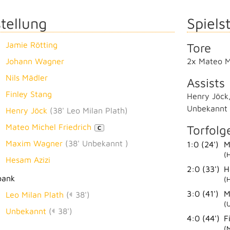
tellung
Spielst
Jamie Rötting
Tore
Johann Wagner
2x Mateo Mi
Nils Mädler
Assists
Finley Stang
Henry Jöck
Unbekannt
Henry Jöck
(
38' Leo Milan Plath
)
Mateo Michel Friedrich
Torfolg
C
Maxim Wagner
(
38' Unbekannt
)
1:0 (24')
M
(
Hesam Azizi
2:0 (33')
H
bank
(
3:0 (41')
M
Leo Milan Plath
(
38')
(
Unbekannt
(
38')
4:0 (44')
F
(