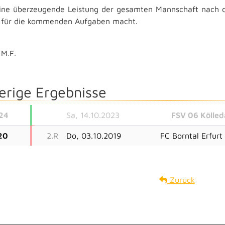
ine überzeugende Leistung der gesamten Mannschaft nach de
 für die kommenden Aufgaben macht.
M.F.
erige Ergebnisse
24
Sa, 14.10.2023
FSV 06 Kölled
20
2.R
Do, 03.10.2019
FC Borntal Erfurt 
Zurück