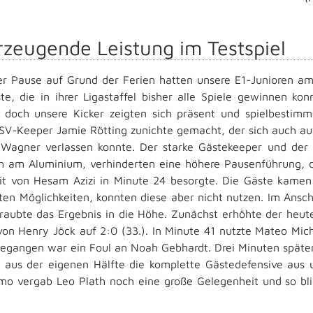
zeugende Leistung im Testspiel
r Pause auf Grund der Ferien hatten unsere E1-Junioren am 
te, die in ihrer Ligastaffel bisher alle Spiele gewinnen ko
 doch unsere Kicker zeigten sich präsent und spielbesti
SV-Keeper Jamie Rötting zunichte gemacht, der sich auch auf
Wagner verlassen konnte. Der starke Gästekeeper und der 
ch am Aluminium, verhinderten eine höhere Pausenführung, d
it von Hesam Azizi in Minute 24 besorgte. Die Gäste kamen
ten Möglichkeiten, konnten diese aber nicht nutzen. Im Ans
raubte das Ergebnis in die Höhe. Zunächst erhöhte der heute
von Henry Jöck auf 2:0 (33.). In Minute 41 nutzte Mateo Mich
egangen war ein Foul an Noah Gebhardt. Drei Minuten später
ß aus der eigenen Hälfte die komplette Gästedefensive aus 
imo vergab Leo Plath noch eine große Gelegenheit und so bli