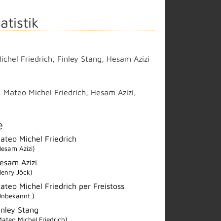
atistik
chel Friedrich
,
Finley Stang
,
Hesam Azizi
,
Mateo Michel Friedrich
,
Hesam Azizi
,
e
ateo Michel Friedrich
Hesam Azizi)
esam Azizi
Henry Jöck)
ateo Michel Friedrich per Freistoss
Unbekannt )
inley Stang
Mateo Michel Friedrich)