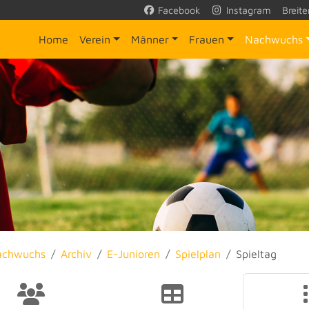
Facebook
Instagram
Breite
Home
Verein
Männer
Frauen
Nachwuchs
achwuchs
Archiv
E-Junioren
Spielplan
Spieltag