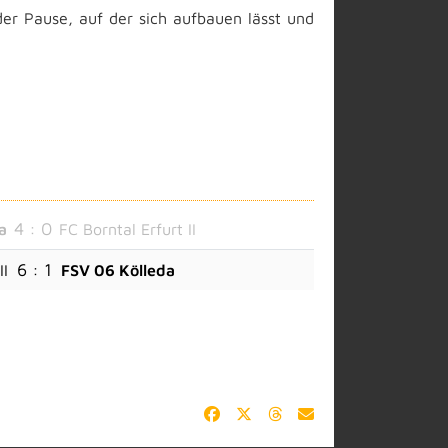
r Pause, auf der sich aufbauen lässt und
4 : 0
a
FC Borntal Erfurt II
6 : 1
II
FSV 06 Kölleda