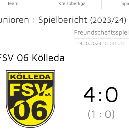
Team
Kreisoberliga
Spi
unioren :
Spielbericht
(2023/24)
Freundschaftsspiel
14.10.2023
10:00 Uhr
FSV 06 Kölleda
4
:
0
(1
:
0)