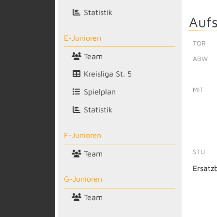
Statistik
Aufs
E-Junioren
TOR
Team
ABW
Kreisliga St. 5
MIT
Spielplan
Statistik
F-Junioren
STU
Team
Ersatz
G-Junioren
Team