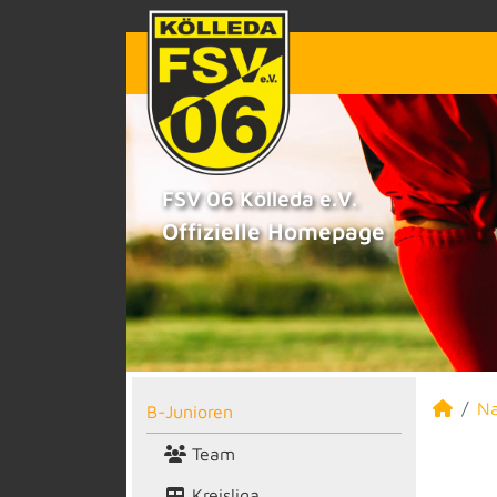
FSV 06 Kölleda e.V.
Offizielle Homepage
N
B-Junioren
Team
Kreisliga