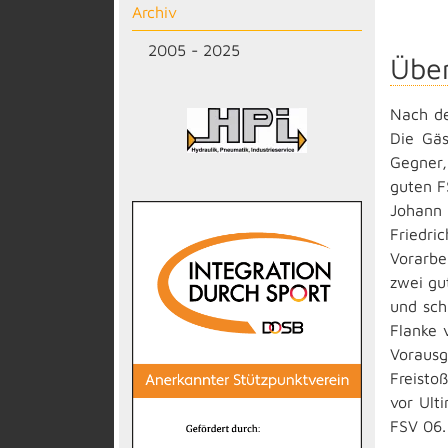
Archiv
2005 - 2025
Über
Nach de
Die Gäs
Gegner,
guten F
Johann 
Friedri
Vorarbe
zwei gu
und sch
Flanke 
Vorausg
Freisto
vor Ult
FSV 06.