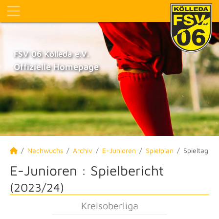
FSV 06 Kölleda e.V.
Offizielle Homepage
Nachwuchs
Archiv
E-Junioren
Spielplan
Spieltag
E-Junioren :
Spielbericht
(2023/24)
Kreisoberliga