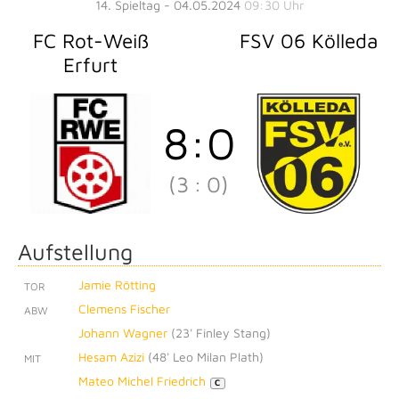
14. Spieltag - 04.05.2024
09:30 Uhr
FC Rot-Weiß
FSV 06 Kölleda
Erfurt
8
:
0
(3
:
0)
Aufstellung
Jamie Rötting
TOR
Clemens Fischer
ABW
Johann Wagner
(
23' Finley Stang
)
Hesam Azizi
(
48' Leo Milan Plath
)
MIT
Mateo Michel Friedrich
C