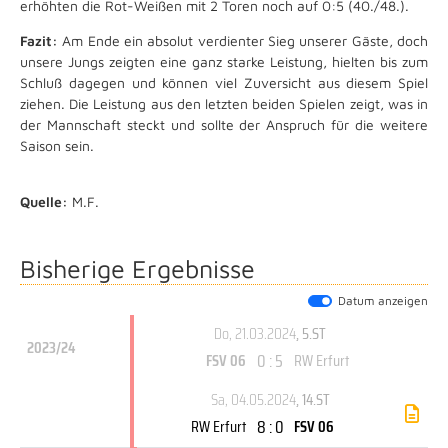
erhöhten die Rot-Weißen mit 2 Toren noch auf 0:5 (40./48.).
Fazit:
Am Ende ein absolut verdienter Sieg unserer Gäste, doch
unsere Jungs zeigten eine ganz starke Leistung, hielten bis zum
Schluß dagegen und können viel Zuversicht aus diesem Spiel
ziehen. Die Leistung aus den letzten beiden Spielen zeigt, was in
der Mannschaft steckt und sollte der Anspruch für die weitere
Saison sein.
Quelle:
M.F.
Bisherige Ergebnisse
Datum anzeigen
Do, 21.03.2024
, 5.ST
2023/24
0 : 5
FSV 06
RW Erfurt
Sa, 04.05.2024
, 14.ST
8 : 0
RW Erfurt
FSV 06