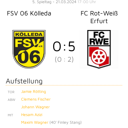
5. Spieltag - 21.03.2024
17:00 Uhr
FSV 06 Kölleda
FC Rot-Weiß
Erfurt
0
:
5
(0
:
2)
Aufstellung
Jamie Rötting
TOR
Clemens Fischer
ABW
Johann Wagner
Hesam Azizi
MIT
Maxim Wagner
(
40' Finley Stang
)