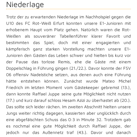
Niederlage
Trotz der zu erwartenden Niederlage im Nachholspiel gegen die
U10 des FC Rot-Weiß Erfurt konnten unsere E1-Junioren mit
erhobenem Haupt vom Platz gehen. Natürlich waren die Rot-
Weißen als souveräner Tabellenführer klarer Favorit und
bestimmten das Spiel, doch mit einer engagierten und
kämpferisch ganz starken Vorstellung machten unsere E1-
Junioren den Gästen das Leben schwer und hielten bis kurz vor
der Pause das torlose Remis, ehe die Gäste mit einem
Doppelschlag in Führung gingen (21./22.). Davor konnte der FSV
06 offensiv Nadelstiche setzen, aus denen auch eine Führung
hätte entstehen können. Zunächst wurde Mateo Michel
Friedrich im letzten Moment vom Gästekeeper gebremst (13.),
dann konnte Raffael Juppe seine gute Möglichkeit nicht nutzen
(17.) und kurz darauf schloss Hesam Azizi zu überhastet ab (20.).
Das sollte sich leider rächen. Im zweiten Abschnitt hielten unsere
Jungs weiter richtig dagegen, kassierten aber unglücklich durch
eine abgefälschten Schuss das 0:3 in Minute 32. Trotzdem gab
es nochmal eine gute Möglichkeit durch Raffael Juppe, der
jedoch nur das Außennetz traf (43.). Davor und danach