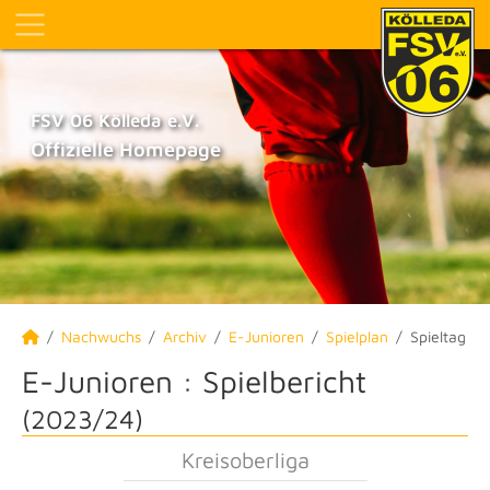
FSV 06 Kölleda e.V.
Offizielle Homepage
Nachwuchs
Archiv
E-Junioren
Spielplan
Spieltag
E-Junioren :
Spielbericht
(2023/24)
Kreisoberliga