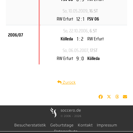
So, 10.05.2009
, 16.ST
12 : 1
RW Erfurt
FSV 06
So, 22.10.2006
, 6.ST
2006/07
1 : 2
Kölleda
RW Erfurt
So, 06.05.2007
, 17.ST
9 : 0
RW Erfurt
Kölleda
Zurück
soccero.de
© 2006 - 2026
Besucherstatistik
Geburtstage
Kontakt
Impressum
Datenschutz