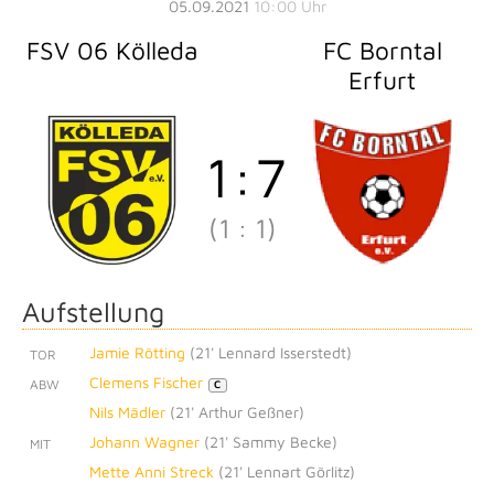
05.09.2021
10:00 Uhr
FSV 06 Kölleda
FC Borntal
Erfurt
1
:
7
(1
:
1)
Aufstellung
Jamie Rötting
(
21' Lennard Isserstedt
)
TOR
Clemens Fischer
ABW
C
Nils Mädler
(
21' Arthur Geßner
)
Johann Wagner
(
21' Sammy Becke
)
MIT
Mette Anni Streck
(
21' Lennart Görlitz
)