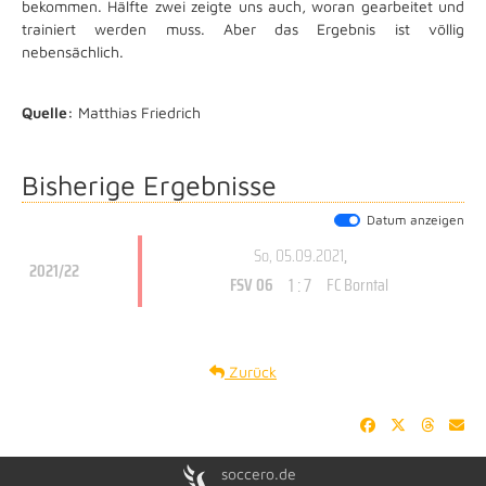
bekommen. Hälfte zwei zeigte uns auch, woran gearbeitet und
trainiert werden muss. Aber das Ergebnis ist völlig
nebensächlich.
Quelle:
Matthias Friedrich
Bisherige Ergebnisse
Datum anzeigen
So, 05.09.2021
,
2021/22
1 : 7
FSV 06
FC Borntal
Zurück
soccero.de