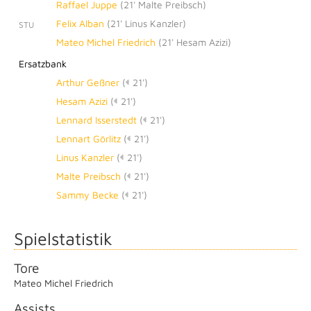
Raffael Juppe
(
21' Malte Preibsch
)
Felix Alban
(
21' Linus Kanzler
)
STU
Mateo Michel Friedrich
(
21' Hesam Azizi
)
Ersatzbank
Arthur Geßner
(
21')
Hesam Azizi
(
21')
Lennard Isserstedt
(
21')
Lennart Görlitz
(
21')
Linus Kanzler
(
21')
Malte Preibsch
(
21')
Sammy Becke
(
21')
Spielstatistik
Tore
Mateo Michel Friedrich
Assists