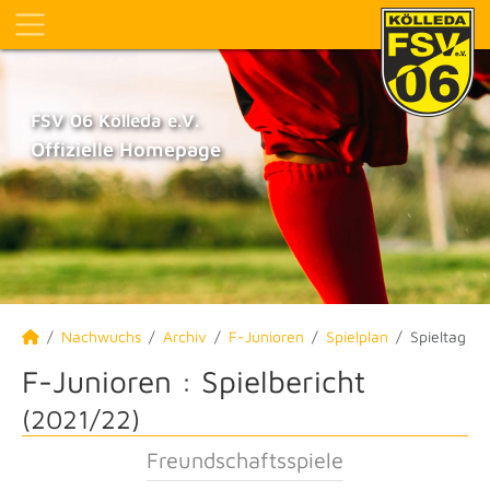
FSV 06 Kölleda e.V.
Offizielle Homepage
Nachwuchs
Archiv
F-Junioren
Spielplan
Spieltag
F-Junioren :
Spielbericht
(2021/22)
Freundschaftsspiele