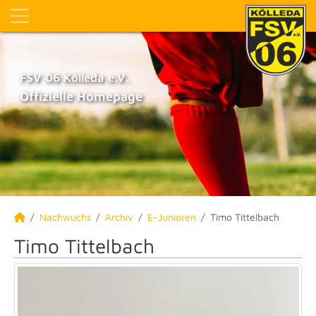
FSV 06 Kölleda e.V.
Offizielle Homepage
Nachwuchs
Archiv
E-Junioren
Timo Tittelbach
Timo Tittelbach