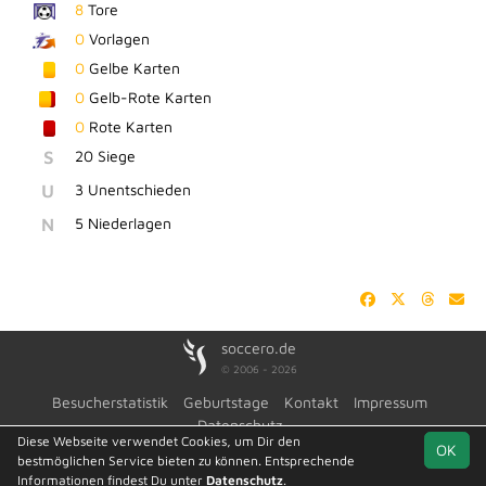
8
Tore
0
Vorlagen
0
Gelbe Karten
0
Gelb-Rote Karten
0
Rote Karten
S
20 Siege
U
3 Unentschieden
N
5 Niederlagen
soccero.de
© 2006 - 2026
Besucherstatistik
Geburtstage
Kontakt
Impressum
Datenschutz
Diese Webseite verwendet Cookies, um Dir den
OK
bestmöglichen Service bieten zu können. Entsprechende
Informationen findest Du unter
Datenschutz
.