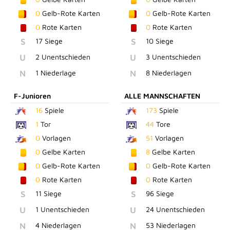
0
Gelb-Rote Karten
0
Gelb-Rote Karten
0
Rote Karten
0
Rote Karten
S
17 Siege
S
10 Siege
U
2 Unentschieden
U
3 Unentschieden
N
1 Niederlage
N
8 Niederlagen
F-Junioren
ALLE MANNSCHAFTEN
16
Spiele
173
Spiele
1
Tor
44
Tore
0
Vorlagen
51
Vorlagen
0
Gelbe Karten
8
Gelbe Karten
0
Gelb-Rote Karten
0
Gelb-Rote Karten
0
Rote Karten
0
Rote Karten
S
11 Siege
S
96 Siege
U
1 Unentschieden
U
24 Unentschieden
N
4 Niederlagen
N
53 Niederlagen