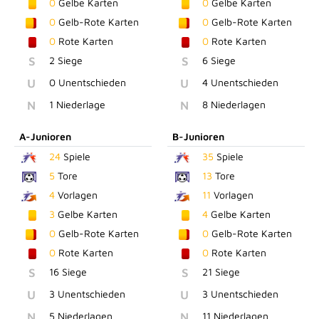
0
Gelbe Karten
0
Gelbe Karten
0
Gelb-Rote Karten
0
Gelb-Rote Karten
0
Rote Karten
0
Rote Karten
S
2 Siege
S
6 Siege
U
0 Unentschieden
U
4 Unentschieden
N
1 Niederlage
N
8 Niederlagen
A-Junioren
B-Junioren
24
Spiele
35
Spiele
5
Tore
13
Tore
4
Vorlagen
11
Vorlagen
3
Gelbe Karten
4
Gelbe Karten
0
Gelb-Rote Karten
0
Gelb-Rote Karten
0
Rote Karten
0
Rote Karten
S
16 Siege
S
21 Siege
U
3 Unentschieden
U
3 Unentschieden
N
5 Niederlagen
N
11 Niederlagen