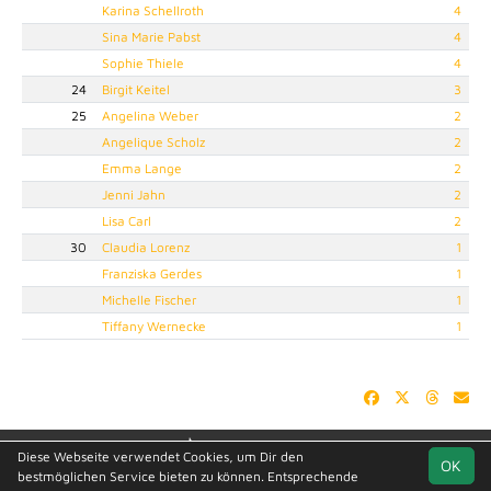
Karina Schellroth
4
Sina Marie Pabst
4
Sophie Thiele
4
24
Birgit Keitel
3
25
Angelina Weber
2
Angelique Scholz
2
Emma Lange
2
Jenni Jahn
2
Lisa Carl
2
30
Claudia Lorenz
1
Franziska Gerdes
1
Michelle Fischer
1
Tiffany Wernecke
1
soccero.de
Diese Webseite verwendet Cookies, um Dir den
OK
© 2006 - 2026
bestmöglichen Service bieten zu können. Entsprechende