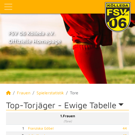
FSV 06 Kölleda e.V.
Offizielle Homepage
Frauen
Spielerstatistik
Tore
Top-Torjäger -
Ewige Tabelle
1.Frauen
(Tore)
1
Franziska Göbel
44