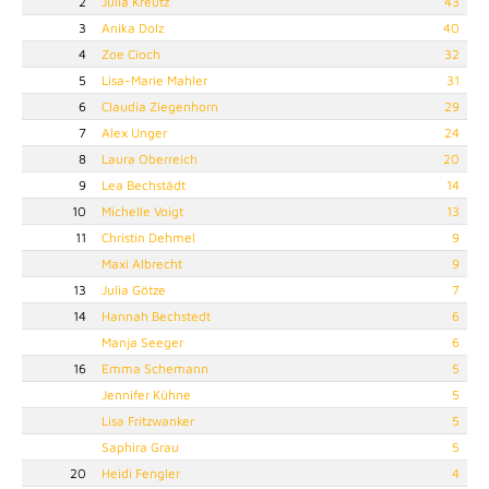
2
Julia Kreutz
43
3
Anika Dolz
40
4
Zoe Cioch
32
5
Lisa-Marie Mahler
31
6
Claudia Ziegenhorn
29
7
Alex Unger
24
8
Laura Oberreich
20
9
Lea Bechstädt
14
10
Michelle Voigt
13
11
Christin Dehmel
9
Maxi Albrecht
9
13
Julia Götze
7
14
Hannah Bechstedt
6
Manja Seeger
6
16
Emma Schemann
5
Jennifer Kühne
5
Lisa Fritzwanker
5
Saphira Grau
5
20
Heidi Fengler
4