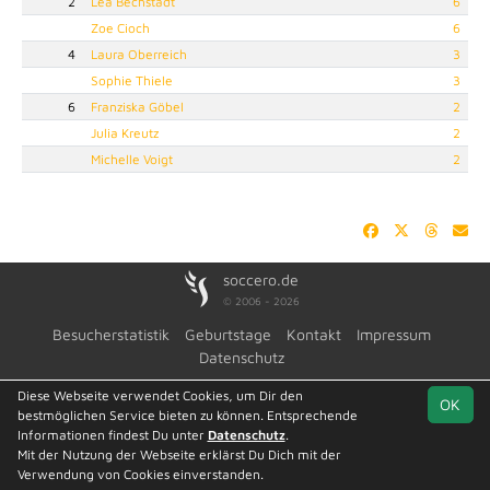
2
Lea Bechstädt
6
Zoe Cioch
6
4
Laura Oberreich
3
Sophie Thiele
3
6
Franziska Göbel
2
Julia Kreutz
2
Michelle Voigt
2
soccero.de
© 2006 - 2026
Besucherstatistik
Geburtstage
Kontakt
Impressum
Datenschutz
Diese Webseite verwendet Cookies, um Dir den
OK
bestmöglichen Service bieten zu können. Entsprechende
Informationen findest Du unter
Datenschutz
.
Mit der Nutzung der Webseite erklärst Du Dich mit der
Verwendung von Cookies einverstanden.