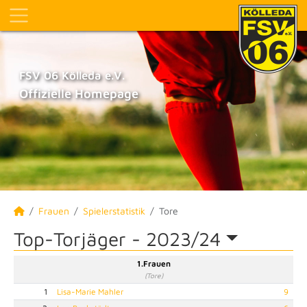
FSV 06 Kölleda e.V.
Offizielle Homepage
Frauen
Spielerstatistik
Tore
Top-Torjäger -
2023/24
1.Frauen
(Tore)
1
Lisa-Marie Mahler
9