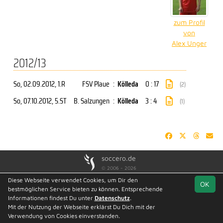
zum Profil
von
Alex Unger
2012/13
So, 02.09.2012
, 1.R
FSV Plaue
:
Kölleda
0 : 17
(2)
So, 07.10.2012
, 5.ST
B. Salzungen
:
Kölleda
3 : 4
(1)
soccero.de
© 2006 - 2026
Diese Webseite verwendet Cookies, um Dir den
Besucherstatistik
Geburtstage
Kontakt
Impressum
OK
bestmöglichen Service bieten zu können. Entsprechende
Datenschutz
Informationen findest Du unter
Datenschutz
.
Mit der Nutzung der Webseite erklärst Du Dich mit der
Verwendung von Cookies einverstanden.