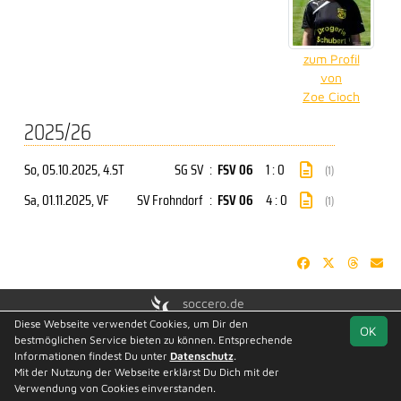
zum Profil
von
Zoe Cioch
2025/26
So, 05.10.2025
, 4.ST
SG SV
:
FSV 06
1 : 0
(1)
Sa, 01.11.2025
, VF
SV Frohndorf
:
FSV 06
4 : 0
(1)
soccero.de
© 2006 - 2026
Diese Webseite verwendet Cookies, um Dir den
OK
bestmöglichen Service bieten zu können. Entsprechende
Besucherstatistik
Geburtstage
Kontakt
Impressum
Informationen findest Du unter
Datenschutz
.
Datenschutz
Mit der Nutzung der Webseite erklärst Du Dich mit der
Verwendung von Cookies einverstanden.