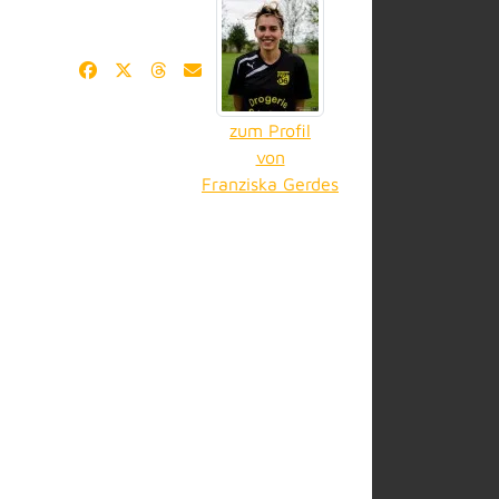
zum Profil
von
Franziska Gerdes