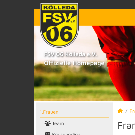
FSV 06 Kölleda e.V.
Offizielle Homepage
Fr
1.Frauen
Fra
Team
Kreisoberliga