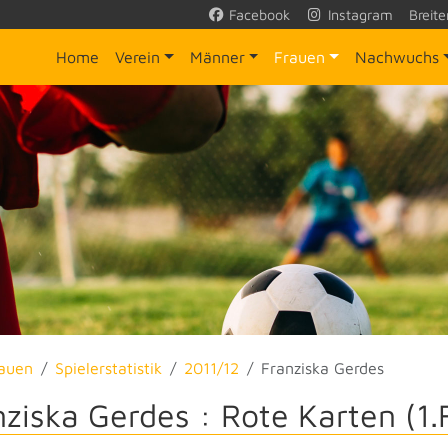
Facebook
Instagram
Breite
Home
Verein
Männer
Frauen
Nachwuchs
auen
Spielerstatistik
2011/12
Franziska Gerdes
nziska Gerdes : Rote Karten (1.