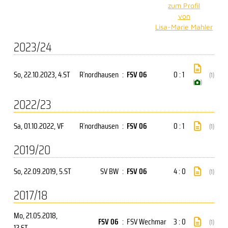
zum Profil
von
Lisa-Marie Mahler
2023/24
So, 22.10.2023
, 4.ST
R`nordhausen
:
FSV 06
0 : 1
(1)
(
)
2022/23
Sa, 01.10.2022
, VF
R`nordhausen
:
FSV 06
0 : 1
(1)
2019/20
So, 22.09.2019
, 5.ST
SV BW
:
FSV 06
4 : 0
(1)
2017/18
Mo, 21.05.2018
,
FSV 06
:
FSV Wechmar
3 : 0
(1)
12.ST