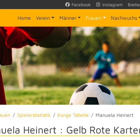
Facebook
Instagram
Breite
Home
Verein
Männer
Frauen
Nachwuchs
auen
Spielerstatistik
Ewige Tabelle
Manuela Heinert
uela Heinert : Gelb Rote Karte