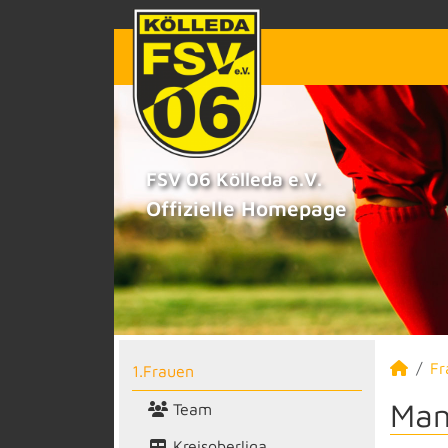
FSV 06 Kölleda e.V.
Offizielle Homepage
Fr
1.Frauen
Man
Team
Kreisoberliga