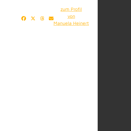
zum Profil
von
Manuela Heinert