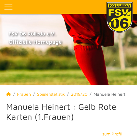
FSV 06 Kölleda e.V.
Offizielle Homepage
Frauen
Spielerstatistik
2019/20
Manuela Heinert
Manuela Heinert : Gelb Rote
Karten (1.Frauen)
zum Profil