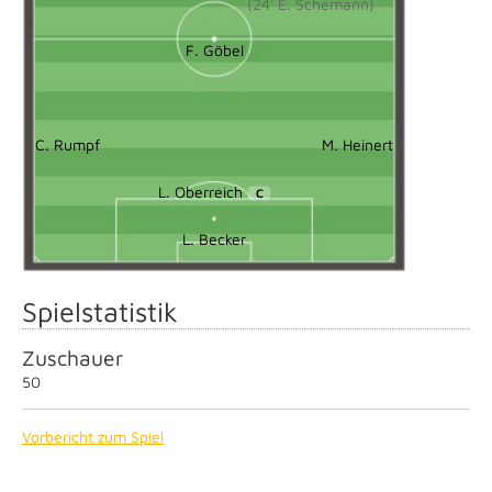
(24' E. Schemann)
F. Göbel
C. Rumpf
M. Heinert
L. Oberreich
C
L. Becker
Spielstatistik
Zuschauer
50
Vorbericht zum Spiel