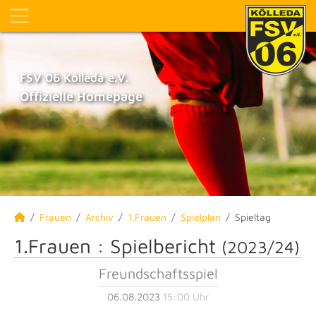
FSV 06 Kölleda e.V.
Offizielle Homepage
Frauen
Archiv
1.Frauen
Spielplan
Spieltag
1.Frauen :
Spielbericht
(2023/24)
Freundschaftsspiel
06.08.2023
15:00 Uhr