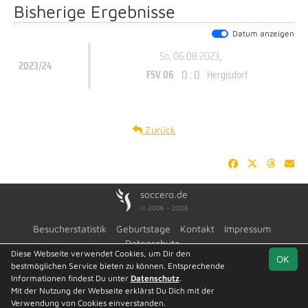
Bisherige Ergebnisse
Datum anzeigen
So, 06.08.2023
,
2023/24
0 : 0
FSV 06
Hergisdorf
Zurück
soccero.de
© 2006 - 2026
Besucherstatistik
Geburtstage
Kontakt
Impressum
Datenschutz
Diese Webseite verwendet Cookies, um Dir den
OK
bestmöglichen Service bieten zu können. Entsprechende
Informationen findest Du unter
Datenschutz
.
Mit der Nutzung der Webseite erklärst Du Dich mit der
Team
Kreisoberliga
Spielplan
Statistik
Verwendung von Cookies einverstanden.