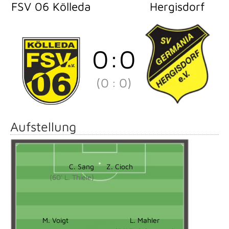
FSV 06 Kölleda
Hergisdorf
0
:
0
(0
:
0)
Aufstellung
C. Sang
Z. Cioch
(60' L. Thiele)
M. Voigt
L. Mahler