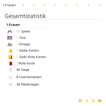
1.Frauen
4
0
0
0
0
0
4
0
Gesamtstatistik
1.Frauen
86
Spiele
5
Tore
1
Vorlage
2
Gelbe Karten
0
Gelb-Rote Karten
1
Rote Karte
S
46 Siege
U
8 Unentschieden
N
36 Niederlagen