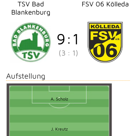
TSV Bad
FSV 06 Kölleda
Blankenburg
9
:
1
(3
:
1)
Aufstellung
A. Scholz
J. Kreutz