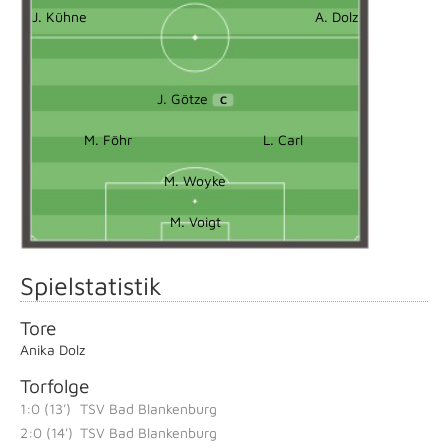
J. Kühne
A. Dolz
J. Götze
C
M. Föhr
L. Carl
M. Woyke
M. Voigt
Spielstatistik
Tore
Anika Dolz
Torfolge
1:0 (13')
TSV Bad Blankenburg
2:0 (14')
TSV Bad Blankenburg