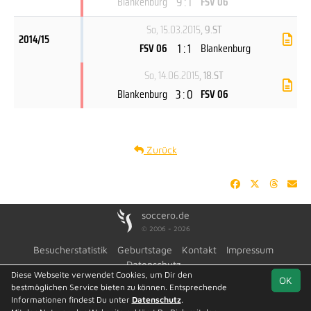
9 : 1
Blankenburg
FSV 06
So, 15.03.2015
, 9.ST
2014/15
1 : 1
FSV 06
Blankenburg
So, 14.06.2015
, 18.ST
3 : 0
Blankenburg
FSV 06
Zurück
soccero.de
© 2006 - 2026
Besucherstatistik
Geburtstage
Kontakt
Impressum
Datenschutz
Diese Webseite verwendet Cookies, um Dir den
OK
bestmöglichen Service bieten zu können. Entsprechende
Informationen findest Du unter
Datenschutz
.