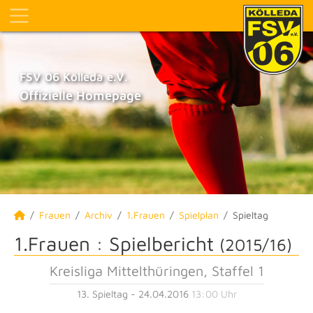
FSV 06 Kölleda e.V.
Offizielle Homepage
Frauen
Archiv
1.Frauen
Spielplan
Spieltag
1.Frauen :
Spielbericht
(2015/16)
Kreisliga Mittelthüringen, Staffel 1
13. Spieltag - 24.04.2016
13:00 Uhr