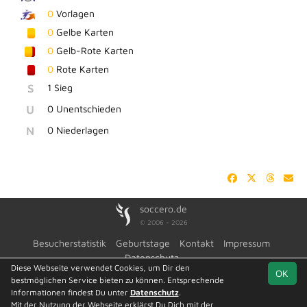
0
Vorlagen
0
Gelbe Karten
0
Gelb-Rote Karten
0
Rote Karten
S
1 Sieg
U
0 Unentschieden
N
0 Niederlagen
soccero.de
© 2006 - 2026
Besucherstatistik
Geburtstage
Kontakt
Impressum
Datenschutz
Diese Webseite verwendet Cookies, um Dir den
OK
bestmöglichen Service bieten zu können. Entsprechende
Informationen findest Du unter
Datenschutz
.
Mit der Nutzung der Webseite erklärst Du Dich mit der