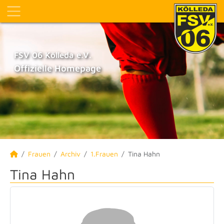
FSV 06 Kölleda e.V.
Offizielle Homepage
Frauen
Archiv
1.Frauen
Tina Hahn
Tina Hahn